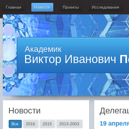
Главная
Новости
Проекты
Исследования
Академик
Виктор Иванович
П
Новости
Делега
19 апрел
Все
2016
2015
2013-2003