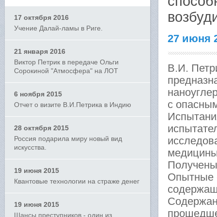
способ
возбуд
17 октября 2016
Учение Далай-ламы в Риге.
27 июня 
21 января 2016
Виктор Петрик в передаче Ольги
В.И. Пет
Сорокиной "Атмосфера" на ЛОТ
предназна
наноугле
6 ноября 2015
с опасны
Отчет о визите В.И.Петрика в Индию
Испытани
испытател
28 октября 2015
Россия подарила миру новый вид
исследова
искусства.
медицины
Получены
19 июня 2015
Опытные 
Квантовые технологии на страже денег
содержащ
Содержани
19 июня 2015
прошедшей
Шансы преступников - один из