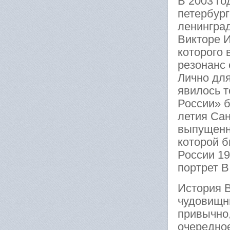
В 2003 го
петербург
ленингра
Викторе И
которого 
резонанс 
Лично дл
явилось т
России» 
летия Сан
выпущенн
которой 
России 19
портрет В
История В
чудовищны
привычно,
очередное