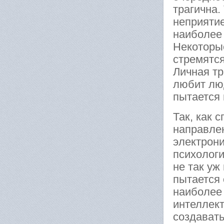
трагична.
неприятие
наиболее 
Некоторые
стремятся
Личная тр
любит люд
пытается 
Так, как 
направлен
электрони
психологи
не так уж
пытается 
наиболее
интеллект
создавать