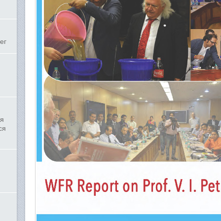
ег
ля
ся