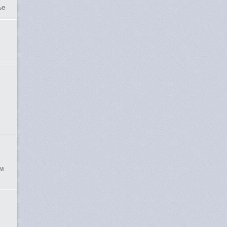
ье
ым