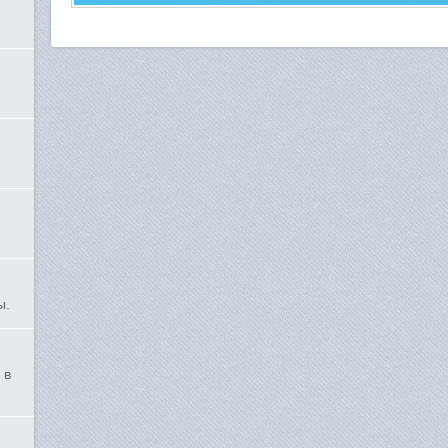
ы.
 в