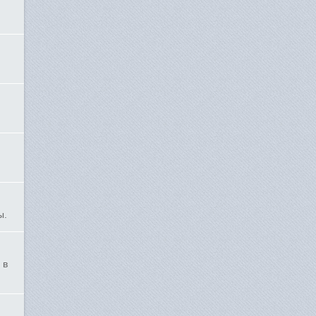
ы.
 в