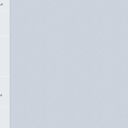
ье
ым