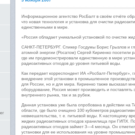
3 ноября 2007
Информационное агентство РосБалт в своём отчёте обр
что новая технология и установка для очистки радиоак
единственными в мире.
«Россия обладает уникальной установкой по очистке жи
САНКT-ПЕТЕРБУРГ. Спикер Госдумы Борис Грызлов и гл
атомной энергии (Росатом) Сергей Кириенко посетили 
где им продемонстрировали единственную в мире устано
радиоактивных отходов до уровня питьевой воды.
Как передает корреспондент ИА «Росбалт-Петербург», г
внедрение этой установки в промышленное производств
для России, но и для мира. Кириенко также высказал мне
оборудование, Россия может производить и поставлять э
внутреннего рынка, так и за рубеж.
Данная установка уже была опробована в действии на Т
области, где было очищено 100 кубометров радиоактивн
ег
невмешательства, т. е. питьевой воды. К настоящему вр
жидких радиоактивных отходов хранилища при ГИПХ. По
радиоактивных отходов займет 3—4 месяца. Он отметил,
установки для ее использования на уровне промышленн