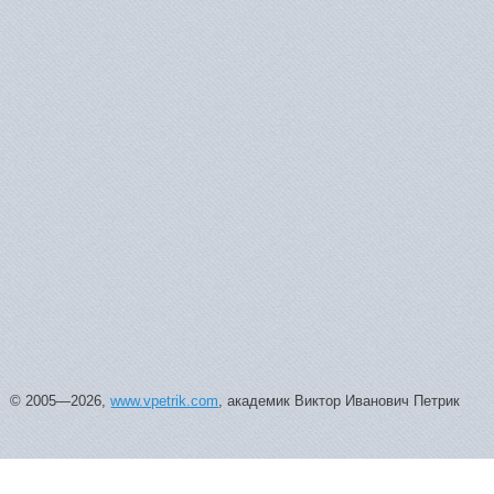
© 2005—2026,
www.vpetrik.com
, академик Виктор Иванович Петрик