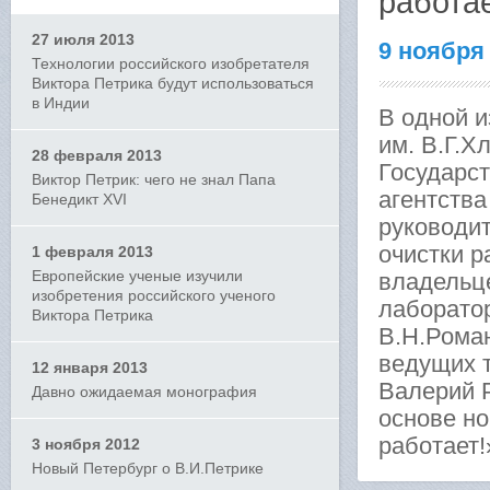
работае
27 июля 2013
9 ноября
Технологии российского изобретателя
Виктора Петрика будут использоваться
в Индии
В одной и
им. В.Г.Х
28 февраля 2013
Государс
Виктор Петрик: чего не знал Папа
агентства
Бенедикт XVI
руководи
очистки р
1 февраля 2013
Европейские ученые изучили
владельц
изобретения российского ученого
лаборатор
Виктора Петрика
В.Н.Рома
ведущих 
12 января 2013
Валерий Р
Давно ожидаемая монография
основе н
работает!
3 ноября 2012
Новый Петербург о В.И.Петрике