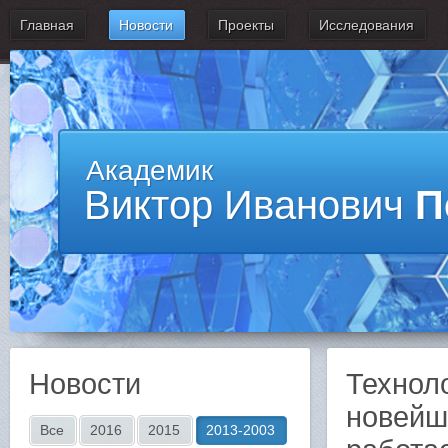
Главная
Новости
Проекты
Исследования
Академик
Виктор Иванович
П
Новости
Техноло
новейш
Все
2016
2015
2013-2003