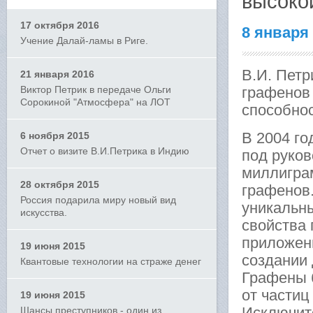
высоко
17 октября 2016
8 января
Учение Далай-ламы в Риге.
В.И. Пет
21 января 2016
Виктор Петрик в передаче Ольги
графенов
Сорокиной "Атмосфера" на ЛОТ
способно
В 2004 го
6 ноября 2015
Отчет о визите В.И.Петрика в Индию
под руко
миллигра
28 октября 2015
графенов.
Россия подарила миру новый вид
уникальны
искусства.
свойства
приложени
19 июня 2015
создании
Квантовые технологии на страже денег
Графены 
от частиц
19 июня 2015
Исключит
Шансы преступников - один из