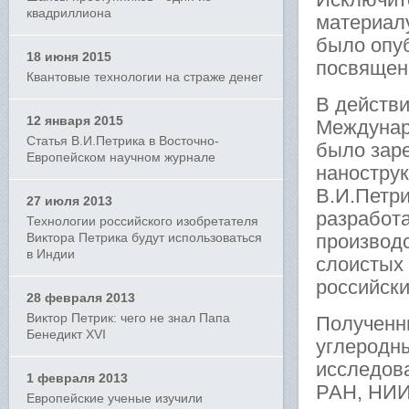
квадриллиона
материалу
было опу
18 июня 2015
посвящен
Квантовые технологии на страже денег
В действи
12 января 2015
Междунар
Статья В.И.Петрика в Восточно-
было зар
Европейском научном журнале
нанострук
В.И.Петр
27 июля 2013
разработ
Технологии российского изобретателя
Виктора Петрика будут использоваться
производ
в Индии
слоистых
российск
28 февраля 2013
Виктор Петрик: чего не знал Папа
Полученн
Бенедикт XVI
углеродн
исследова
1 февраля 2013
РАН, НИИ
Европейские ученые изучили