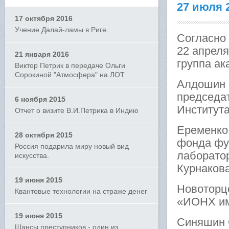
27 июля 
17 октября 2016
Учение Далай-ламы в Риге.
Согласно
22 апреля
21 января 2016
группа ак
Виктор Петрик в передаче Ольги
Сорокиной "Атмосфера" на ЛОТ
Алдошин 
председат
6 ноября 2015
Институт
Отчет о визите В.И.Петрика в Индию
Еременко 
28 октября 2015
фонда фу
Россия подарила миру новый вид
лаборато
искусства.
Курнакова
19 июня 2015
Новоторц
Квантовые технологии на страже денег
«ИОНХ им
19 июня 2015
Синяшин О
Шансы преступников - один из