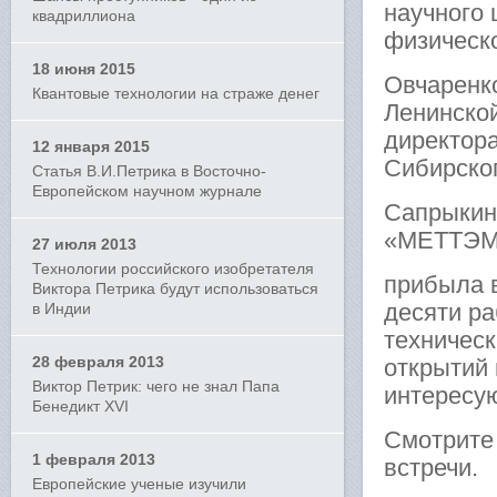
научного
квадриллиона
физическо
18 июня 2015
Овчаренко
Квантовые технологии на страже денег
Ленинской
директор
12 января 2015
Сибирско
Статья В.И.Петрика в Восточно-
Европейском научном журнале
Сапрыкин 
«МЕТТЭ
27 июля 2013
Технологии российского изобретателя
прибыла в
Виктора Петрика будут использоваться
десяти ра
в Индии
техничес
28 февраля 2013
открытий 
Виктор Петрик: чего не знал Папа
интересу
Бенедикт XVI
Смотрит
1 февраля 2013
встречи.
Европейские ученые изучили