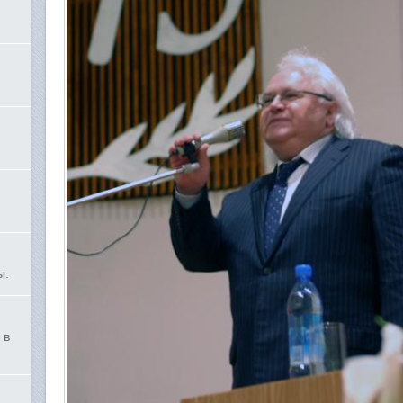
ы.
 в