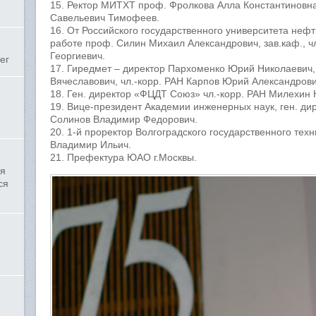
15. Ректор МИТХТ проф. Фролкова Алла Константинов
Савельевич Тимофеев.
16. От Российского государственного университета нефти
работе проф. Силин Михаил Александрович, зав.каф., ч
Георгиевич.
ег
17. Гиредмет – директор Пархоменко Юрий Николаевич
Вячеславович, чл.-корр. РАН Карпов Юрий Александрови
18. Ген. директор «ФЦДТ Союз» чл.-корр. РАН Милехин
19. Вице-президент Академии инженерных наук, ген. ди
Солинов Владимир Федорович.
20. 1-й проректор Волгоградского государственного тех
Владимир Ильич.
21. Префектура ЮАО г.Москвы.
ля
ся