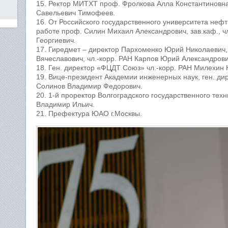
15. Ректор МИТХТ проф. Фролкова Алла Константинов
Савельевич Тимофеев.
16. От Российского государственного университета нефти
работе проф. Силин Михаил Александрович, зав.каф., ч
Георгиевич.
17. Гиредмет – директор Пархоменко Юрий Николаевич
Вячеславович, чл.-корр. РАН Карпов Юрий Александрови
18. Ген. директор «ФЦДТ Союз» чл.-корр. РАН Милехин
19. Вице-президент Академии инженерных наук, ген. ди
Солинов Владимир Федорович.
20. 1-й проректор Волгоградского государственного тех
Владимир Ильич.
21. Префектура ЮАО г.Москвы.