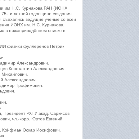
мии им Н.С. Курнакова РАН (ИОНХ
 75-ти летней годовщине создания
Н съехались ведущие учёные со всей
ения ИОНХ им. Н.С. Курнакова,
е в нижеприведённом списке в
 НИИ физики фуллеренов Петрик
ич.
ладимир Александрович.
нцев Константин Александрович.
й Михайлович.
й Александрович.
ладимир Трофимович.
ьдович.
вич.
ч
, Президент РХТУ акад. Саркисов
вич, чл.-корр. Юртов Евгений
РАН, Койфман Оскар Иосифович.
ич.