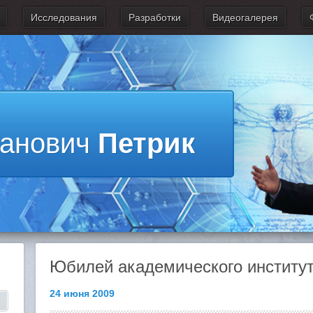
Исследования
Разработки
Видеогалерея
ванович
Петрик
Юбилей академического институ
24 июня 2009