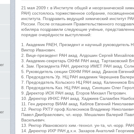
21 мая 2009 г. в Институте общей и неорганической хи
РАН) состоялось торжественное собрание, посвященное
института. Поздравить ведущий химический институт РА
России. После оглашения Правительственного поздравл
юбиляра поздравили следующие учёные, представленны
порядке очерёдности выступлений:
1. Академик РАЕН, Президент и научный руководитель
Виктор Иванович.
2. Вице-президент РАН акад. Алдошин Сергей Михайлов
3. Академик-секретарь ОХНМ РАН акад. Тартаковский В
ег
4. Зам. Президента РАН, директор ИМЕТ РАН акад. Сол
5. Руководитель секции ОХНМ РАН акад. Дианов Евгени
6. Председатель Ур. НЦ РАН академик Черешнев Валери
7. Председатель Кольского НЦ РАН акад. Калинников В
8. Председатель Каз. НЦ РАН акад. Синяшин Олег Герол
9. Директор ИОХ РАН акад. Егоров Михаил Петрович.
10. Директор ИНХС РАН акад. Хаджиев Саламбек Наибо
11. Ген.директор ВИАМ акад. Каблов Евгений Николаеви
12. Ректор РХТУ проф.Колесников Владимир Николаевич
ег
Павел Джибраелович, чл.-корр. Мешалкин Валерий Павло
Васильевич.
13. Ректор Ивановского хим.-технол. ун-та, чл.-корр. 
14. Директор ИХР РАН д.х.н. Захаров Анатолий Георгиев