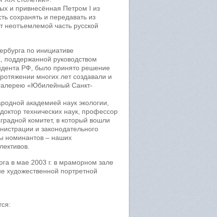
ых и привнесённая Петром I из
ть сохранять и передавать из
т неотъемлемой часть русской
ербурга по инициативе
а, поддержанной руководством
идента РФ, было принято решение
протяжении многих лет создавали и
ь галерею «Юбилейный Санкт-
родной академией наук экологии,
доктор технических наук, профессор
градной комитет, в который вошли
инистрации и законодательного
ы номинантов – наших
лективов.
га в мае 2003 г. в мраморном зале
ие художественной портретной
тся: