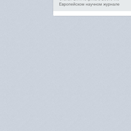
Европейском научном журнале