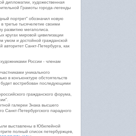
ой дипломатии, художественная
рительной Грамоты города-легенды
дный портрет" обозначил новую
 в третье тысячелетие своими
у развитию мегаполиса.
ых кругах мировой цивилизации
ым умом и достойной гражданской
 авторитет Санкт-Петербурга, как
художниками России - членам
участниками уникального
лько в конъюнктуре обстоятельств
е будет востребован последующими
российского гражданского форума,
ии".
етной галереи Знака высшего
о Санкт-Петербургского парадного
были выставлены в Юбилейной
отрите полный список петербуржцев,