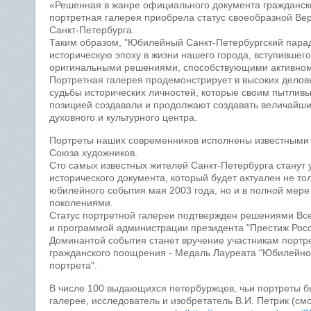
«Решенная в жанре официального документа гражданск
портретная галерея приобрела статус своеобразной Ве
Санкт-Петербурга.
Таким образом, "Юбилейный Санкт-Петербургский пара
историческую эпоху в жизни нашего города, вступившего
оригинальными решениями, способствующими активном
Портретная галерея продемонстрирует в высоких делов
судьбы исторических личностей, которые своим пытлив
позицией создавали и продолжают создавать величайший
духовного и культурного центра.
Портреты наших современников исполнены известными 
Союза художников.
Сто самых известных жителей Санкт-Петербурга станут 
исторического документа, который будет актуален не то
юбилейного события мая 2003 года, но и в полной мер
поколениями.
Статус портретной галереи подтвержден решениями Все
и программой администрации президента "Престиж Росс
Доминантой события станет вручение участникам портр
гражданского поощрения - Медаль Лауреата "Юбилейног
портрета".
В числе 100 выдающихся петербуржцев, чьи портреты 
галерее, исследователь и изобретатель В.И. Петрик (см