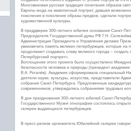
Многовековая русская традиция почитания образов свят
Европы мода на живописный портрет, давшая возможнос
поколения в поколение образы предков, сделали портре
художественной культуры.
В преддверии 300-летнего юбилея основания Санкт-Пет
Председателя Государственной думы РФ Г.Н. Селезнёв
Администрации Президента и Управления делами През
увековечить память великих петербуржцев, которые на 
продолжают создавать славу великого города – создат
Петербургский портрет».
Воплощение этого проекта было осуществлено Междуна
безопасности человека и природы (президент академии 
В.А. Рогалёв). Академия сформировала специальный На
деятели науки, культуры, искусства, представители Адм
собрания Санкт-Петербурга. Предложенные кандидатур
современников, утверждались собраниями трудовых кол
В дни празднования 300-летнего юбилей Санкт-Петербур
Государственного Музея этнографии состоялось открыт
галереи выдающихся петербуржцев.
В пресс-релизе оргкомитета Юбилейной галереи говори