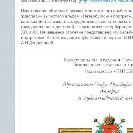
увековеченных в портретах). (
http://www.sostav.ru/news/2
Издательство «Китеж» в рамках многотомного альбомног
живописи» выпустило альбом «Петербургский портрет»,
котором кистью известных художников запечатлены со
государственных деятелей – знаменитых петербуржцев тр
XIX и XX. Начавшееся столетие представлено «Юбилей
портретом». В этом издании опубликован и портрет В.
А.И.Дендериной.