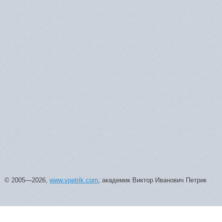
© 2005—2026,
www.vpetrik.com
, академик Виктор Иванович Петрик