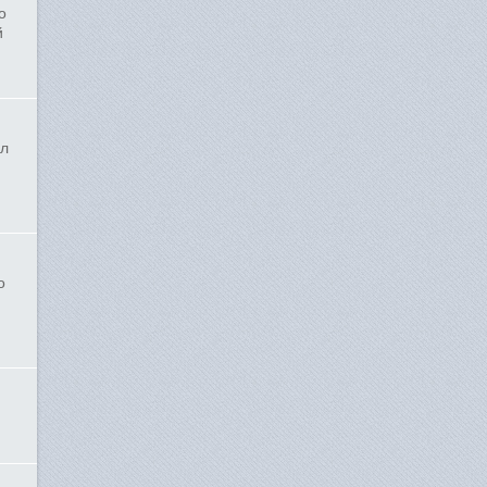
о
й
ил
о