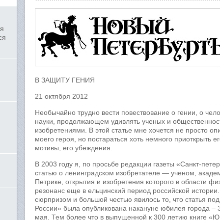
ля
ся
В ЗАЩИТУ ГЕНИЯ
21 октября 2012
Необычайно трудно вести повествование о гении, о че
науки, продолжающем удивлять ученых и общественнос
изобретениями. В этой статье мне хочется не просто о
моего героя, но постараться хоть немного приоткрыть е
мотивы, его убеждения.
В 2003 году я, по просьбе редакции газеты «Санкт-пете
статью о ленинградском изобретателе — ученом, акаде
Петрике, открытия и изобретения которого в области ф
резонанс еще в ельцинский период российской истории
сюрпризом и большой честью явилось то, что статья по
России» была опубликована накануне юбилея города – 3
мая. Тем более что в выпущенной к 300 летию книге «Ю