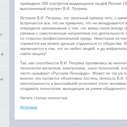
приведено 300 портретов выдающихся людей России 19,
выполненный портрет В.И. Петрика.
История В.И. Петрика, это типичный пример того, с ка
встречается все, что не привычно, что не вкладывается в
очередное напоминание о том, что жизнь гения всегда т
связана с ожесточенным неприятием его деятельности с
ы.
со стороны профессиональной среды. Некоторые из них
стремятся как можно дальше отдалиться от общества. Л
заключается в том, что он любит людей, и до инфантиль
найти защиту!
 в
Так, как способности В.И. Петрика проявились во многи
технологии металлов, электроники, нано-технологий, в 
часто называют «Русским Леонардо». Может не так уж и
многих, кто пытается объективно постичь личность В.И.
ье
многогранность и высочайший интеллект этого человека
создавать технологии, выходящие за рамки обыденного 
Читать статью полностью
Источник