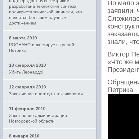
подтверждает: В.И. Петриком
Но мало э
разработана технология синтеза
заявили, 
поликристаллической шпинели, что
Сложилась
является большим научным
достижением
конструкт
заказавш
8 марта 2010
знали, чт
РОСНАНО инвестирует в рений
Петрика
Виктор Пе
«Что же м
18 февраля 2010
Президен
Убить Леонардо!
Обращени
12 февраля 2010
Петрика.
Заключение института токсикологии
11 февраля 2010
Заключение администрации
Новгородской области
8 января 2010