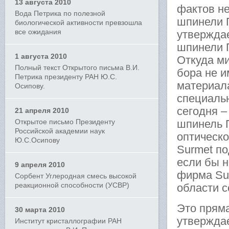
13 августа 2010
фактов н
Вода Петрика по полезной
шпинели 
биологической активности превзошла
все ожидания
утверждае
шпинели П
1 августа 2010
Откуда ми
Полный текст Открытого письма В.И.
бора не и
Петрика президенту РАН Ю.С.
материал
Осипову.
специаль
сегодня –
21 апреля 2010
Открытое письмо Президенту
шпинель П
Российской академии наук
оптическ
Ю.С.Осипову
Surmet по
если бы н
9 апреля 2010
фирма Su
Сорбент Углеродная смесь высокой
реакционной способности (УСВР)
области 
Это пряма
30 марта 2010
утверждае
Институт кристаллографии РАН