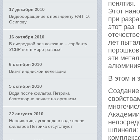
понятия.
17 декабря 2010
Этот нано
Видеообращение к президенту РАН Ю.
при разра
Осипову
этот раз,
отечестве
16 октября 2010
лет пыта
В очередной раз доказано – сорбенту
порошков
УСВР нет в мире равных!
эти метал
6 октября 2010
алюминия
Визит индийской делегации
В этом и 
5 октября 2010
Создание
Вода после фильтра Петрика
свойствам
благотворно влияет на организм
многочис
Академии 
22 августа 2010
Наночастицы углерода в воде после
непосред
фильтров Петрика отсутствуют
шпинели: 
комплекс