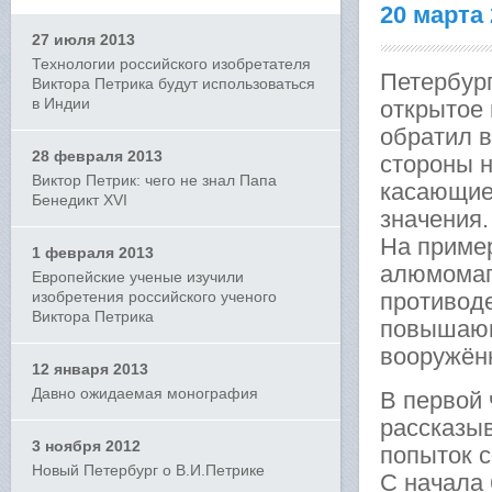
20 марта
27 июля 2013
Технологии российского изобретателя
Петербург
Виктора Петрика будут использоваться
в Индии
открытое 
обратил 
28 февраля 2013
стороны н
Виктор Петрик: чего не знал Папа
касающие
Бенедикт XVI
значения.
На приме
1 февраля 2013
алюмомаг
Европейские ученые изучили
изобретения российского ученого
противод
Виктора Петрика
повышающ
вооружён
12 января 2013
Давно ожидаемая монография
В первой 
рассказыв
3 ноября 2012
попыток 
Новый Петербург о В.И.Петрике
С начала 