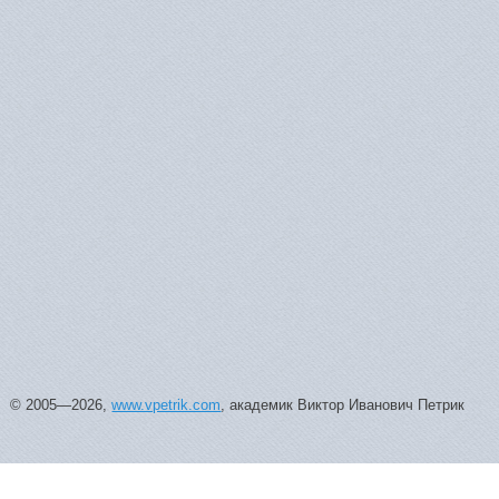
© 2005—2026,
www.vpetrik.com
, академик Виктор Иванович Петрик