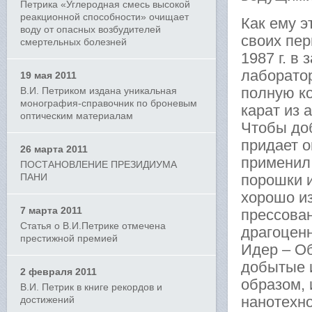
Петрика «Углеродная смесь высокой
реакционной способности» очищает
Как ему э
воду от опасных возбудителей
своих пер
смертельных болезней
1987 г. в
лаборатор
19 мая 2011
полную к
В.И. Петриком издана уникальная
монография-справочник по броневым
карат из 
оптическим материалам
Чтобы доб
придает о
26 марта 2011
применил
ПОСТАНОВЛЕНИЕ ПРЕЗИДИУМА
ПАНИ
порошки 
хорошо из
7 марта 2011
прессова
Статья о В.И.Петрике отмечена
драгоценн
престижной премией
Идер – О
добытые 
2 февраля 2011
образом, 
В.И. Петрик в книге рекордов и
нанотехно
достижений