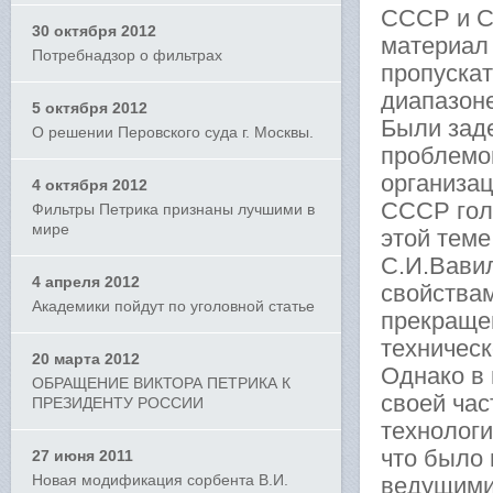
СССР и С
30 октября 2012
материал
Потребнадзор о фильтрах
пропуска
диапазон
5 октября 2012
Были зад
О решении Перовского суда г. Москвы.
проблемо
организац
4 октября 2012
СССР гол
Фильтры Петрика признаны лучшими в
мире
этой теме
С.И.Вави
4 апреля 2012
свойствам
Академики пойдут по уголовной статье
прекраще
техническ
20 марта 2012
Однако в 
ОБРАЩЕНИЕ ВИКТОРА ПЕТРИКА К
своей час
ПРЕЗИДЕНТУ РОССИИ
технолог
что было
27 июня 2011
Новая модификация сорбента В.И.
ведущими