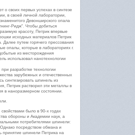
ет о своих первых успехах в синтезе
ии, в своей личной лаборатории,
 знаменитого Девонширского опала
тнинг-Ридж". Чтобы добиться
разимую красоту, Петрик впервые
ошки исходных материалов Петрик
. Далее путем горячего прессования
е опалы, которые в лабораториях г.
добытые из месторождения
тель использовал нанотехнологии
и при разработке технологии
ожества зарубежных и отечественных
сь синтезировать шпинель из
я, Петрик растворил эти металлы в
ия в наноразмерном состоянии.
ели.
свойствами было в 90-х годах
ва обороны и Академии наук, а
циальными потребителями шпинели:
. Однако посредством обмана и
ь принятие шпинели Петрика на