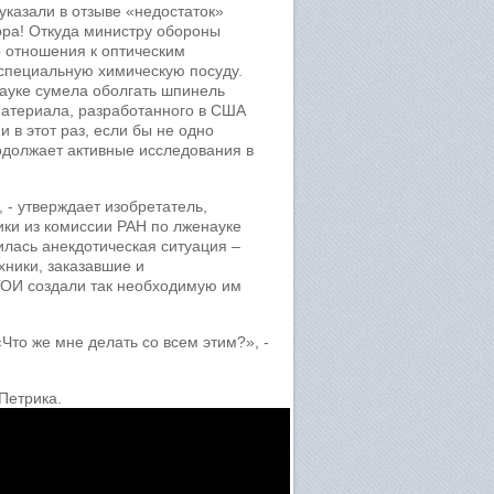
указали в отзыве «недостаток»
бора! Откуда министру обороны
о отношения к оптическим
специальную химическую посуду.
науке сумела оболгать шпинель
материала, разработанного в США
в этот раз, если бы не одно
одолжает активные исследования в
- утверждает изобретатель,
ики из комиссии РАН по лженауке
жилась анекдотическая ситуация –
хники, заказавшие и
ГОИ создали так необходимую им
Что же мне делать со всем этим?», -
Петрика.