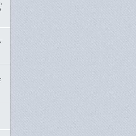
о
й
ил
о