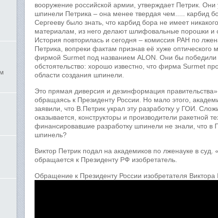
вооружение российской армии, утверждает Петрик. Они 
шпинели Петрика – она менее твердая чем..... карбид 
Сергееву было знать, что карбид бора не имеет никаког
материалам, из него делают шлифовальные порошки и 
История повторилась и сегодня – комиссия РАН по лже
Петрика, вопреки фактам признав её хуже оптического 
фирмой Surmet под названием АLON. Они бы победили и 
обстоятельство: хорошо известно, что фирма Surmet пр
ым
области создания шпинели.
Это прямая диверсия и дезинформация правительства», 
обращаясь к Президенту России. Но мало этого, академ
заявили, что В.Петрик украл эту разработку у ГОИ. Сло
оказывается, конструкторы и производители ракетной те
финансировавшие разработку шпинели не знали, что в 
шпинель?
Виктор Петрик подал на академиков по лженауке в суд. «
обращается к Президенту РФ изобретатель.
Обращение к Президенту России изобретателя Виктора 