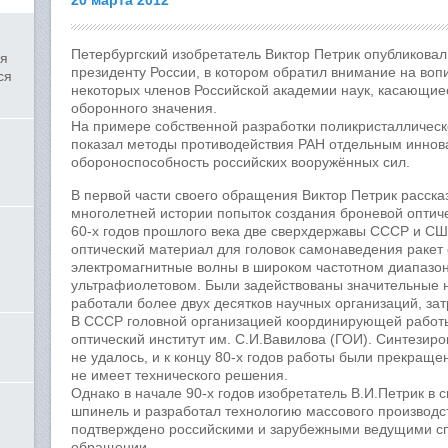
20 марта 2012
Петербургский изобретатель Виктор Петрик опубликова
ля
президенту России, в котором обратил внимание на во
ся
некоторых членов Российской академии наук, касающие
оборонного значения.
На примере собственной разработки поликристалличес
показал методы противодействия РАН отдельным инн
обороноспособность российских вооружённых сил.
В первой части своего обращения Виктор Петрик расска
многолетней истории попыток создания броневой оптич
60-х годов прошлого века две сверхдержавы СССР и СШ
оптический материал для головок самонаведения ракет
электромагнитные волны в широком частотном диапазо
ультрафиолетовом. Были задействованы значительные 
работали более двух десятков научных организаций, за
В СССР головной организацией координирующей работы
оптический институт им. С.И.Вавилова (ГОИ). Синтезир
не удалось, и к концу 80-х годов работы были прекращ
не имеет технического решения.
Однако в начале 90-х годов изобретатель В.И.Петрик в 
шпинель и разработал технологию массового производс
подтверждено российскими и зарубежными ведущими сп
обращении.