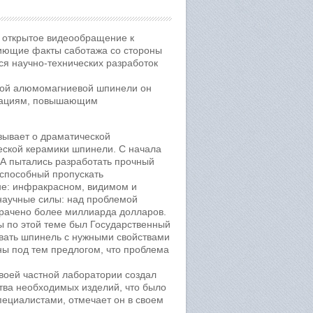
л открытое видеообращение к
пиющие факты саботажа со стороны
ся научно-технических разработок
кой алюмомагниевой шпинели он
овациям, повышающим
зывает о драматической
еской керамики шпинели. С начала
А пытались разработать прочный
 способный пропускать
не: инфракрасном, видимом и
научные силы: над проблемой
трачено более миллиарда долларов.
 по этой теме был Государственный
овать шпинель с нужными свойствами
ены под тем предлогом, что проблема
своей частной лаборатории создал
тва необходимых изделий, что было
ециалистами, отмечает он в своем