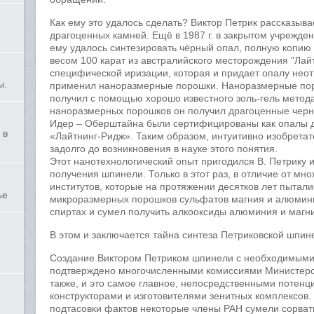
Как ему это удалось сделать? Виктор Петрик рассказыва
драгоценных камней. Ещё в 1987 г. в закрытом учрежден
ему удалось синтезировать чёрный опал, полную копию
весом 100 карат из австралийского месторождения "Лай
специфической иризации, которая и придает опалу неот
ы.
применил наноразмерные порошки. Наноразмерные пор
получил с помощью хорошо известного золь-гель метода
наноразмерных порошков он получил драгоценные черны
Идер – Оберштайна были сертифицированы как опалы 
 в
«Лайтнинг-Ридж». Таким образом, интуитивно изобрета
задолго до возникновения в науке этого понятия.
Этот нанотехнологический опыт пригодился В. Петрику 
получения шпинели. Только в этот раз, в отличие от мн
институтов, которые на протяжении десятков лет пытали
ье
микроразмерных порошков сульфатов магния и алюмини
спиртах и сумел получить алкооксиды алюминия и магн
В этом и заключается тайна синтеза Петриковской шпин
Создание Виктором Петриком шпинели с необходимыми 
подтверждено многочисленными комиссиями Министерст
также, и это самое главное, непосредственными потен
конструкторами и изготовителями зенитных комплексов
подтасовки фактов некоторые члены РАН сумели сорват