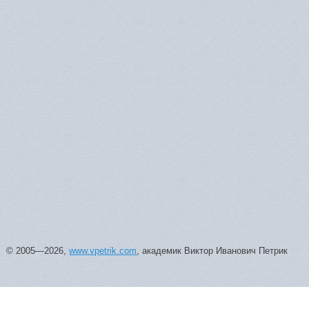
© 2005—2026,
www.vpetrik.com
, академик Виктор Иванович Петрик