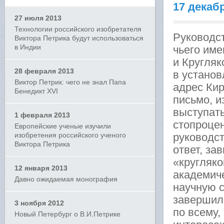
17 декаб
27 июля 2013
Технологии российского изобретателя
Руководст
Виктора Петрика будут использоваться
в Индии
чьего им
и Кругляк
28 февраля 2013
в установ
Виктор Петрик: чего не знал Папа
адрес Кир
Бенедикт XVI
письмо, и
выступать
1 февраля 2013
стопроцен
Европейские ученые изучили
изобретения российского ученого
руководст
Виктора Петрика
ответ, за
«кругляко
12 января 2013
академиче
Давно ожидаемая монография
научную 
завершила
3 ноября 2012
по всему,
Новый Петербург о В.И.Петрике